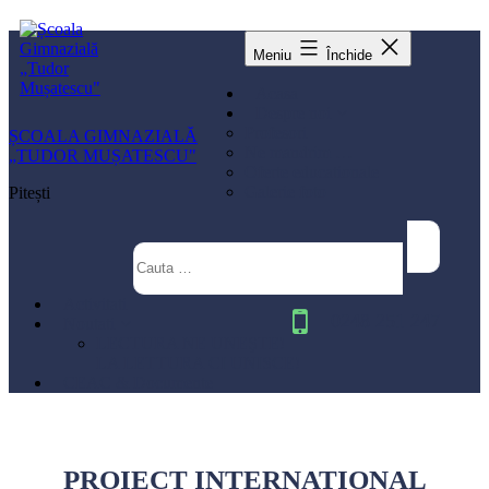
Sari
la
conținut
Meniu
Închide
Acasa
Despre noi
Profesori
ȘCOALA GIMNAZIALĂ
Ne mandrim …
„TUDOR MUȘATESCU"
Oferte educationale
Galerie foto
Pitești
Activitati
0248 251 247
Noutati
LECTURA NE UNEŞTE!
LA LETTURA CI UNISCE!
CEAC & Documente
PROIECT INTERNATIONAL