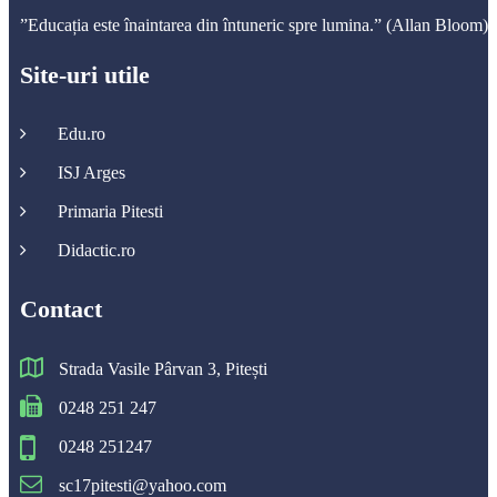
”Educația este înaintarea din întuneric spre lumina.” (Allan Bloom)
Site-uri utile
Edu.ro
ISJ Arges
Primaria Pitesti
Didactic.ro
Contact
Strada Vasile Pârvan 3, Pitești
0248 251 247
0248 251247
sc17pitesti@yahoo.com