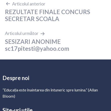
Navigare
Articolul anterior
REZULTATE FINALE CONCURS
în
SECRETAR SCOALA
articole
Articolul următor
SESIZARI ANONIME
sc17pitesti@yahoo.com
Despre noi
”Educația este înaintarea din întuneric spre lumina.” (Allan
Bloom)
Site-uri utile