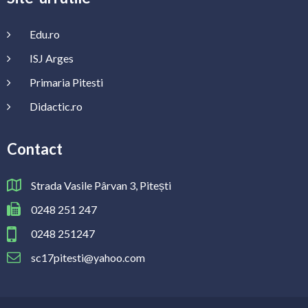
Edu.ro
ISJ Arges
Primaria Pitesti
Didactic.ro
Contact
Strada Vasile Pârvan 3, Pitești
0248 251 247
0248 251247
sc17pitesti@yahoo.com