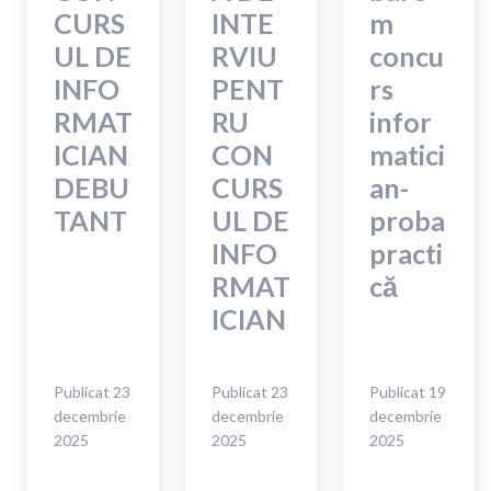
CURS
INTE
m
UL DE
RVIU
concu
INFO
PENT
rs
RMAT
RU
infor
ICIAN
CON
matici
DEBU
CURS
an-
TANT
UL DE
proba
INFO
practi
RMAT
că
ICIAN
Publicat
23
Publicat
23
Publicat
19
decembrie
decembrie
decembrie
2025
2025
2025