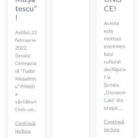
tescu”
CE!
!
Acesta
este
Astăzi, 22
mottoul
februarie
evenimen
2022,
tului
Școala
cultural
Gimnazia
desfăşura
lă ”Tudor
t la
Mușatesc
Şcoala
u” Pitești
„Giovanni
a
Calò” din
sărbători
oraşul…
t într-un…
Continuă
Continuă
LECTU
lectura
La
lectura
NE