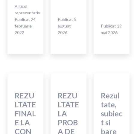
mulți
UNEŞTE
Articol
ani,
reprezentativ
LA
Școala
Publicat
24
Publicat
5
LETTU
Gimnazială
februarie
august
Publicat
19
CI
”Tudor
2022
2026
mai 2026
UNISCE
Mușatescu”!
REZU
REZU
Rezul
LTATE
LTATE
tate,
FINAL
LA
subiec
E LA
PROB
t si
CON
A DE
bare