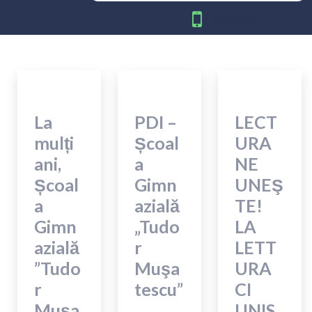
0248 251 247
B
l
o
La
PDI –
LECT
mulți
Școal
URA
g
ani,
a
NE
Școal
Gimn
UNEŞ
a
azială
TE!
Gimn
„Tudo
LA
azială
r
LETT
”Tudo
Muşa
URA
r
tescu”
CI
Mușa
UNIS