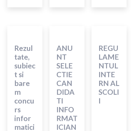
Rezul
ANU
REGU
tate,
NT
LAME
subiec
SELE
NTUL
t si
CTIE
INTE
bare
CAN
RN AL
m
DIDA
SCOLI
concu
TI
I
rs
INFO
infor
RMAT
matici
ICIAN